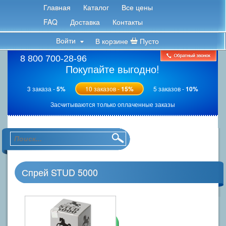
Главная
Каталог
Все цены
FAQ
Доставка
Контакты
Войти
В корзине
Пусто
8 800 700-28-96
Покупайте выгодно!
3 заказа -
5%
10 заказов -
15%
5 заказов -
10%
Засчитываются только оплаченные заказы
Спрей STUD 5000