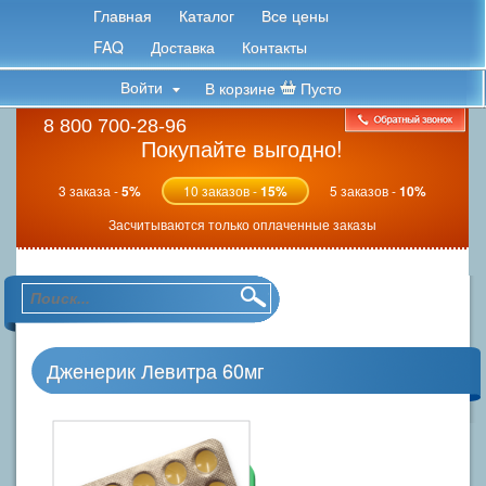
Главная
Каталог
Все цены
FAQ
Доставка
Контакты
Войти
В корзине
Пусто
8 800 700-28-96
Покупайте выгодно!
3 заказа -
5%
10 заказов -
15%
5 заказов -
10%
Засчитываются только оплаченные заказы
Дженерик Левитра 60мг