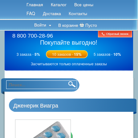
Главная
Каталог
Все цены
FAQ
Доставка
Контакты
Войти
В корзине
Пусто
8 800 700-28-96
Покупайте выгодно!
3 заказа -
5%
10 заказов -
15%
5 заказов -
10%
Засчитываются только оплаченные заказы
Дженерик Виагра