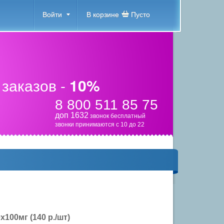
Войти
В корзине
Пусто
 заказов -
10%
8 800 511 85 75
доп 1632
звонок бесплатный
звонки принимаются с 10 до 22
100мг (140 р./шт)