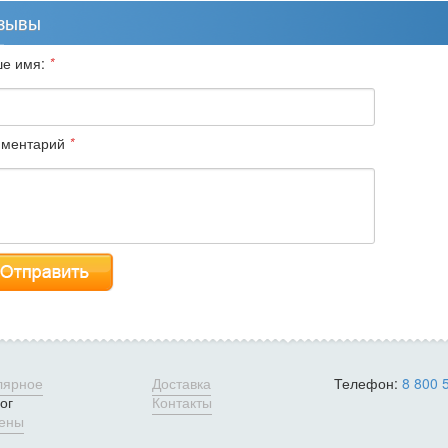
зывы
е имя:
*
ментарий
*
лярное
Доставка
Телефон:
8 800 
ог
Контакты
цены