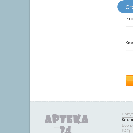
От
Ваш
Ком
Попу
Катал
Все 
FAQ