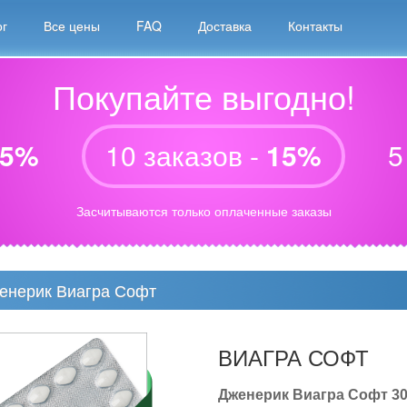
ог
Все цены
FAQ
Доставка
Контакты
Покупайте выгодно!
5%
10 заказов -
15%
5
Засчитываются только оплаченные заказы
енерик Виагра Софт
ВИАГРА СОФТ
Дженерик Виагра Софт 30х