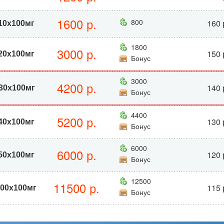
1600 р.
800
160 
10x100мг
1800
3000 р.
150 
20x100мг
Бонус
3000
4200 р.
140 
30x100мг
Бонус
4400
5200 р.
130 
40х100мг
Бонус
6000
6000 р.
120 
50x100мг
Бонус
12500
11500 р.
115 
100x100мг
Бонус