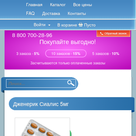
Главная
Каталог
Все цены
FAQ
Доставка
Контакты
Войти
В корзине
Пусто
8 800 700-28-96
Покупайте выгодно!
3 заказа -
5%
10 заказов -
15%
5 заказов -
10%
Засчитываются только оплаченные заказы
Дженерик Сиалис 5мг