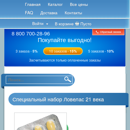
Главная
Каталог
Все цены
FAQ
Доставка
Контакты
Войти
В корзине
Пусто
8 800 700-28-96
Покупайте выгодно!
3 заказа -
5%
10 заказов -
15%
5 заказов -
10%
Засчитываются только оплаченные заказы
Специальный набор Ловелас 21 века